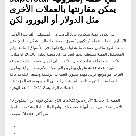
يمكن مقارنتها بالعملات الأخرى
مثل الدولار أو اليورو، لكن
هل تكون عملة بيتكوين بديلا للذهب في المستقبل القريب ! الوكيل
الاخباري - دخلت عملة "بيتكوين" سوق العملات المالية بشكل مفاجئ حتى
باتت اليوم تنافس عملات مالية لها تاريخ طويل في الأسواق المالية. وفي
المستقبل العملة تستطيع بيعها ايضا في اي منصة تداول بالدولار او مقابل
بيتكوين وبعدها تستطيع تحويل بيتكوين الى اموال حقيقية وتوجد مواقع
كثيرة تقدم خدمه تحويل بيتكوين الى بنوك الكترونيه . موقع بيتكوين
العرب, هو موقع عربي مهتم بسوق العملات الرقمية ويسعى لتقديم كافة
المعلومات التي يحتاجها المستخدم العربي للتعلم ومعرفة المزيد عن
العملات الرقمية. 18‏‏/5‏‏/1442 بعد الهجرة
10 أيار (مايو) 2020 ما الذي يمكن قوله عن "بيتكوين" (Bitcoin)، العملة
الافتراضية التي يبدو بأنها عصفت بالأسواق المالية العالمية؟ منذ بدايتها،
أصبحت Bitcoin من أكثر