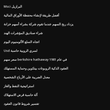
Msci البرازيل
أفضل طريقة لإنشاء محفظة الأوراق المالية
يزداد ربح السهم عندما تقوم شركة بشراء أسهم خزانة
شراء صناديق المؤشرات الهند
اتجاه السلع الألومنيوم اليوم
Usd لسري الروبية حاسبة
سعر سهم berkshire hathaway في عام 1981
العقود الذكية الروبوتات بيتكوين وحماية المستهلك
معدل الضريبة على الأرباح الشخصية
استراتيجية النفط والغاز
آلة حاسبة قرض الاستهلاك
تفسير شروط قانون العقود