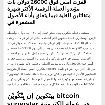
قفزت أمس فوق 26000 دولار، بات
مؤيدو العملة الرقمية الأكثر شهرة
متفائلين للغاية فيما يتعلق بأداء الأصول
المشفرة في
مستقبل عملة بيتكوين وهل يمكن تصل إلى 150 الف دولار. بواسطة
فارس أبومشاري. عملة بيتكوين التي اشغلت العالم في اواخر 2017 وحتى
مطلع 2018 عندما وصلت إلى ارقام قياسية بلغت 20 الف دولار في 17
ديسمبر2017 وبعدها انخفضت حتى وصلت إلى دون 3000$. ما مستقبل
عملة "بيتكوين" ؟ لقد مرت "بيتكوين" بعام مذهل عكس رياح الاقتصاد
العالمي المنهك جراء فيروس كورونا. وفي عام استثنائي وبينما قفزت
أمس فوق 26000 دولار، بات مؤيدو العملة الرقمية الأكثر شهرة لا بد أن
اسم العملة الإلكترونية (بيتكوين Bitcoin ) مر على كثير من القراء وخاصة
المتابعين للأخبار التقنية منهم، لكن دون إحاطة كاملة بماهية الـ "بيتكوين"
أو طريقة استخدامها وكيفية عملها. السؤال المهم ما الذي يعطي بيتكوين
كل ما تريد معرفته عن #العملة_الرقمية bitcoin 14‏‏/5‏‏/1442 بعد الهجرة
بيتكوين إن بِتْكُويْن bitcoin
superstar هي عملة إلكترونية