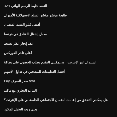
32 1 النفط خليط الرسم البياني
طليعة مؤشر مؤشر السلع الاستهلاكية الأميرال
أفضل كيلو الفضة القضبان
معدل إشغال الفنادق في فرنسا
عقد إيجار عقار بسيط
أعلى تاجر الفوركس
يمكنني التقدم بطلب للحصول على بطاقة ssn استبدال عبر الإنترنت
أفضل التطبيقات للمبتدئين في تداول الأسهم
Cny سعر الصرف twd
التباعد التجاري مع ماكند
هل يمكنني التحقق من إعانات الضمان الاجتماعي الخاصة بي على الإنترنت؟
يعني زيت النخيل المكرر