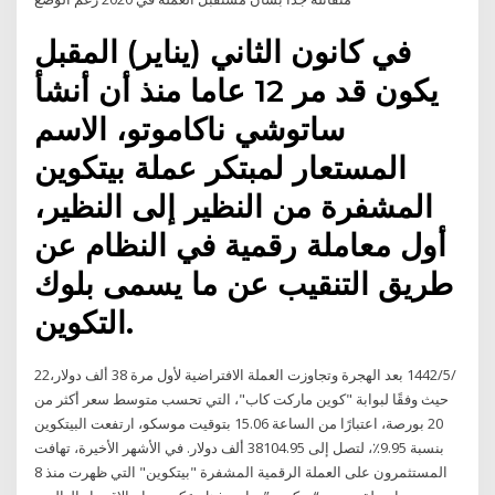
في كانون الثاني (يناير) المقبل
يكون قد مر 12 عاما منذ أن أنشأ
ساتوشي ناكاموتو، الاسم
المستعار لمبتكر عملة بيتكوين
المشفرة من النظير إلى النظير،
أول معاملة رقمية في النظام عن
طريق التنقيب عن ما يسمى بلوك
التكوين.
22‏‏/5‏‏/1442 بعد الهجرة وتجاوزت العملة الافتراضية لأول مرة 38 ألف دولار،
حيث وفقًا لبوابة "كوين ماركت كاب"، التي تحسب متوسط سعر أكثر من
20 بورصة، اعتبارًا من الساعة 15.06 بتوقيت موسكو، ارتفعت البيتكوين
بنسبة 9.95٪، لتصل إلى 38104.95 ألف دولار. في الأشهر الأخيرة، تهافت
المستثمرون على العملة الرقمية المشفرة "بيتكوين" التي ظهرت منذ 8