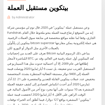
بيتكوين مستقبل العملة
by
Administrator
وعن مستقبل عملة “بيتكوين” في 2020، قال توم لي مؤسس شركة
Fundstrat، إنه من المتوقع ارتفاع قيمة العملة بنحو ملحوظ خلال العام
الجاري، وفقا لما نقلته مواقع متخصصة في متابعة سوق العملات الرقمية.
بيتكوين إن بِتْكُويْن bitcoin superstar هي عملة إلكترونية يمكن مقارنتها
بالعملات الأخرى مثل الدولار أو اليورو، لكن
تعرف على العديد من إحصائيات Bitcoin بما في ذلك الرسوم البيانية
المُباشرة لأسعار BTC، تُعد البيتكوين أول عملة رقمية في العالم، وقد تم
إطلاقها في عام 2009. إلا أن احتمالية حدوث مثل هذا السيناريو في
المستقبل القريب تبدو ضعيفة، بل تست 6 أيار (مايو) 2020 ووصلت قيمة
العملة إلى 9400 دولار مستبقة الفعالية المنتظرة بشدة، المتخصصة
بتخفيض عدد عملات بيتكوين القابلة للتعدين والمقتصرة على 21 22 آذار
(مارس) 2020 أدى أحدث انكماش اقتصادي إلى كشف حقيقة العملة
المشفرة بعد 10 سنوات على أنها مجرد نوع آخر من الأصول المالية. في
الوقت الراهن على الأقل. 4 أيار (مايو) 2020 انخفضت قيمة عملة
"بيتكوين" المشفرة بواقع 127 دولارا، فيما أطلق أحد الخبراء توقعات
متفائلة جدا بشأن مستقبل العملة في 2020 رغم الوضع