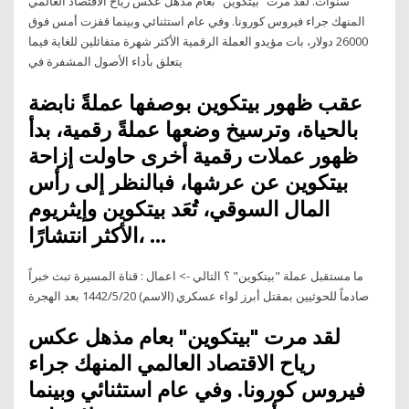
سنوات. لقد مرت “بيتكوين” بعام مذهل عكس رياح الاقتصاد العالمي
المنهك جراء فيروس كورونا. وفي عام استثنائي وبينما قفزت أمس فوق
26000 دولار، بات مؤيدو العملة الرقمية الأكثر شهرة متفائلين للغاية فيما
يتعلق بأداء الأصول المشفرة في
عقب ظهور بيتكوين بوصفها عملةً نابضة
بالحياة، وترسيخ وضعها عملةً رقمية، بدأ
ظهور عملات رقمية أخرى حاولت إزاحة
بيتكوين عن عرشها، فبالنظر إلى رأس
المال السوقي، تُعَد بيتكوين وإيثريوم
الأكثر انتشارًا، …
ما مستقبل عملة "بيتكوين" ؟ التالي -> اعمال : قناة المسيرة تبث خبراً
صادماً للحوثيين بمقتل أبرز لواء عسكري (الاسم) 20‏‏/5‏‏/1442 بعد الهجرة
لقد مرت "بيتكوين" بعام مذهل عكس
رياح الاقتصاد العالمي المنهك جراء
فيروس كورونا. وفي عام استثنائي وبينما