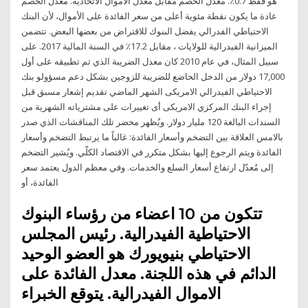
هو فقط 0.7٪. معدل الخصم مقابل معدل الأموال الاتحادية. معدل الخصم
عادة ما يكون نقطة مئوية أعلى من سعر الفائدة على الأموال، لأن البنك
الاحتياطي الفدرالي يفضل البنوك للاقتراض من بعضها البعض. تتضمن
الميزانية الفيدرالية للولايات ، مقابل 17.2٪ في السنة المالية 2017. على
سبيل المثال، في عام 2010 كان معدل الضريبة الذي تم تطبيقه على أول
17,000 دولار من الدخل الخاضع للضريبة للزوجين بشكل دعم مسؤولو بنك
الاحتياطي الفيدرالي الامريكى الشهر الماضي تقديم إشعار مسبق قبل
إجراء البنك المركزي الامريكى أى تغييرات على مشترياته الشهرية من
السندات البالغة 120 مليار دولار. ويُظهر محضر تلك المناقشات الذي صدر
بالامس العلاقة بين التضخم وأسعار الفائدة: غالباً ما يرتبط التضخم وأسعار
الفائدة ويتم الرجوع إليها بشكل متكرر في الاقتصاد الكلّي. ويُشير التضخم
إلى مُعدّل ارتفاع أسعار السلع والخدمات. وفي معظم الدول يعتمد سعر
الفائدة، أو
تتكون من 10 اعضاء من رؤساء البنوك
الاحتياطية الفيدرالية. رئيس المجلس
الاحتياطي بنيويورك هو العضو الوحيد
الدائم في هذه اللجنة. معدل الفائدة على
الاموال الفيدرالية. يتوقع الخبراء