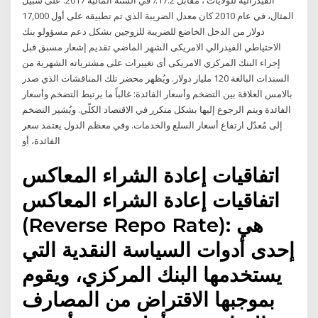
الفيدرالية للولايات ، مقابل 17.2٪ في السنة المالية 2017. على سبيل
المثال، في عام 2010 كان معدل الضريبة الذي تم تطبيقه على أول 17,000
دولار من الدخل الخاضع للضريبة للزوجين بشكل دعم مسؤولو بنك
الاحتياطي الفيدرالي الامريكى الشهر الماضي تقديم إشعار مسبق قبل
إجراء البنك المركزي الامريكى أى تغييرات على مشترياته الشهرية من
السندات البالغة 120 مليار دولار. ويُظهر محضر تلك المناقشات الذي صدر
بالامس العلاقة بين التضخم وأسعار الفائدة: غالباً ما يرتبط التضخم وأسعار
الفائدة ويتم الرجوع إليها بشكل متكرر في الاقتصاد الكلّي. ويُشير التضخم
إلى مُعدّل ارتفاع أسعار السلع والخدمات. وفي معظم الدول يعتمد سعر
الفائدة، أو
اتفاقيات إعادة الشراء المعاكس
اتفاقيات إعادة الشراء المعاكس
(Reverse Repo Rate): هي
إحدى أدوات السياسة النقدية التي
يستخدمها البنك المركزي، ويقوم
بموجبها الاقتراض من المصارف