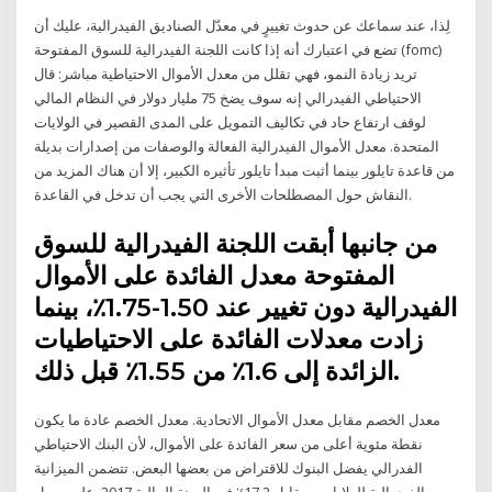
لِذا، عند سماعك عن حدوث تغييرٍ في معدّل الصناديق الفيدرالية، عليك أن
تضع في اعتبارك أنه إذا كانت اللجنة الفيدرالية للسوق المفتوحة (fomc)
تريد زيادة النمو، فهي تقلل من معدل الأموال الاحتياطية مباشر: قال
الاحتياطي الفيدرالي إنه سوف يضخ 75 مليار دولار في النظام المالي
لوقف ارتفاع حاد في تكاليف التمويل على المدى القصير في الولايات
المتحدة. معدل الأموال الفيدرالية الفعالة والوصفات من إصدارات بديلة
من قاعدة تايلور بينما أثبت مبدأ تايلور تأثيره الكبير، إلا أن هناك المزيد من
النقاش حول المصطلحات الأخرى التي يجب أن تدخل في القاعدة.
من جانبها أبقت اللجنة الفيدرالية للسوق
المفتوحة معدل الفائدة على الأموال
الفيدرالية دون تغيير عند 1.50-1.75٪، بينما
زادت معدلات الفائدة على الاحتياطيات
الزائدة إلى 1.6٪ من 1.55٪ قبل ذلك.
معدل الخصم مقابل معدل الأموال الاتحادية. معدل الخصم عادة ما يكون
نقطة مئوية أعلى من سعر الفائدة على الأموال، لأن البنك الاحتياطي
الفدرالي يفضل البنوك للاقتراض من بعضها البعض. تتضمن الميزانية