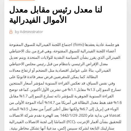
لنا معدل رئيس مقابل معدل
الأموال الفيدرالية
by
Administrator
اجتماع اللجنة الفيدرالية للسوق المفتوحة (fomc) هو جلسة عادية يعقدها
أعضاء اللجنة الفيدرالية للسوق المفتوحة، وهي فرع من بنك الاحتياطي
الفيدرالي الذي يقرر بشأن السياسة النقدية للولايات المتحدة. ويتم تعديل
معدل الإقراض الرئيسي بانتظام من قبل رئيس مجلس الاحتياطي
الفيدرالي، بناءً على عوامل اقتصادية مثل التضخم أو ارتفاع معدلات
البطالة. كما يمكن للمقرضين فرض سعر فائدة قانونيًا على
وفي نفس السياق، قد تعكس القراءة السنوية لمؤشر أسعار المنتجين
تسارع النمو إلى 1.3% مقابل 1.1% في تشرين الأول/أكتوبر، كما قد توضح
القراءة السنوية الجوهرية للمؤشر ذاته تسارع النمو إلى 1.7% مقابل
1.6% فقد هبط معدل البطالة في أمريكا من 14.7% أثناء الموجة الأولى من
الوباء في إبريل إلى 6.7% ولكنها تظل أعلى كثيراً من معدل 3.5% السائد
في بداية عام 2020. 29‏‏/1‏‏/1442 بعد الهجرة تقدم شركة الاتصالات Viasat
التماسًا إلى لجنة الاتصالات الفيدرالية (FCC)، للتحقيق بشأن أقمار الإنترنت
ستارلينك التابعة لشركة سبيس إكس، مدعيةً أنها تشكل مخاطر بيئية..