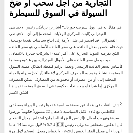
التجارية من أجل سحب أو ضخ
السيولة في السوق للسيطرة
في مقال له في ''وول ستريت جورنال'' أشار بن برنانكي رئيس الاحتياطي
الفيدرالي (البنك المركزي للولايات المتحدة) إلى أن ''الاحتياطي
الفيدرالي'' قد اضطر في ظل الأزمة إلى اتباع سياسات نقدية توسعية،
حيث قام بخفض معدل الفائدة على سعر الفائدة الأساسي هو سعر الفائدة
الذي تفرضه البنوك التجارية على أكثر عملاء الشركات جديرة بالائتمان ،
حيث يعمل سعر الفائدة على الأموال الفيدرالية بين عشية وضحاها
كأساس لسعر الفائدة الرئيسي ويعمل برايم كنقطة انطلاق عملية السوق
المفتوحة نشاط يقوم به المصرف المركزي لإعطاء (أو أخذ) سيولة بالعملة
المحلية إلى (أو من) مصرف أو مجموعة من المصارف. يمكن للمصرف
المركزي إما شراء أو بيع سندات حكومية في السوق المفتوحة (من هنا
اشتُق الاسم
كُشف النقاب في بغداد عن صفقة سياسية عقدها رئيس الوزراء مصطفى
الكاظمي مع قادة الكتل السياسية لاعتقال 22 مسؤولاً حكومياً تورطوا
بسرقة وتهريب أموال. 🔴رئيس الوزراء للبرلمان: انخفاض معدل التضخم
لـ 5.7 % لأول مرة منذ 14 عاما 🇪🇬 قال الدكتور مصطفى مدبولى ، رئيس
الوزراء أن معدل الفقر انخفض لـ29% ، وانخفاض معدل التضخم لأول مرة