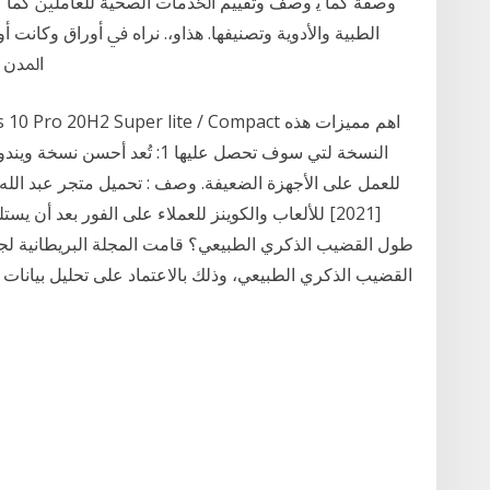
ﻭﺻﻔﺔ ﻛﻤﺎ ﻳ ﻭﺻﻒ ﻭﺗﻘﻴﻴﻢ ﺍﳋﺪﻣﺎﺕ ﺍﻟﺼﺤﻴﺔ ﻟﻠﻌﺎﻣﻠﲔ ﻛﻤﺎ ﻛﺎﻧ
ﺍﻟﻄﺒﻴﺔ ﻭﺍﻷﺩﻭﻳﺔ ﻭﺗﺼﻨﻴﻔﻬﺎ. ﻫﺬﺍﻭ،. ﻧﺮﺍﻩ ﰲ ﺃﻭﺭﺍﻕ ﻭﻛﺎﻧ
ﺍﳌﺪﻥ ﺍ
[2021] للألعاب والكوينز للعملاء على الفور بعد أن ي
طول القضيب الذكري الطبيعي؟ قامت المجلة البريطانية لجر