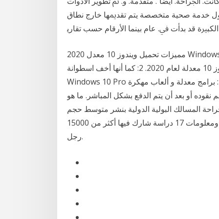
ﺖ. ﺍﳉﺮﺍﺣﺔ. ﺃﻳﻀﺎﹰ. ﻣﺘﻘﺪﻣﺔ. ﻭ. ﰎ ﺗﻄﻮﻳﺮ ﺍﻷﺩﻭﺍﺕ
ﺖ ﺃﻭﻝ ﺧﺪﻣﺔ ﺻﺤﻴﺔ ﻣﺘﺨﺼﺼﺔ ﻳﺘﻢ ﺗﻘﺪﳝﻬﺎ ﺧﺎﺭﺝ ﻧﻄﺎﻕ
ﻟﻜﺒﲑﺓ ﻗﺪ ﺑﺪﺃﺕ ﰲ. ﻋﺎﻡ ﺑﻴﻨﻤﺎ ﺍﻷﺭﻗﺎﻡ ﺣﺴﺐ ﺗﻘﺎﺭﻳ
مميزات تحميل ويندوز 10 معدل 2020 Windows 10 Pro 20H2 Super lite / Compact اهم مميزات هذه
النسخة لتي سوف تحصل عليها 1: تُعد أحسن نسخة ويندوز 10 معدلة لعام 2020. 2: كما أنها أخف اسطوانة
Windows 10 Pro للعمل على الأجهزة الضعيفة. وصف : تحميل متجر عبد الله: برامج معدلة و ألعاب مهكرة
ستلم نقوده أو بعد أن يتم الدفع بشكل المباشر. ما هو
احة المسالك البولية الدولية بنشر متوسط حجم
القضيب الذكري الطبيعي، وذلك بالاعتماد على تحليل بيانات ومعلومات 17 دراسة شارك فيها أكثر من 15000
رجل.