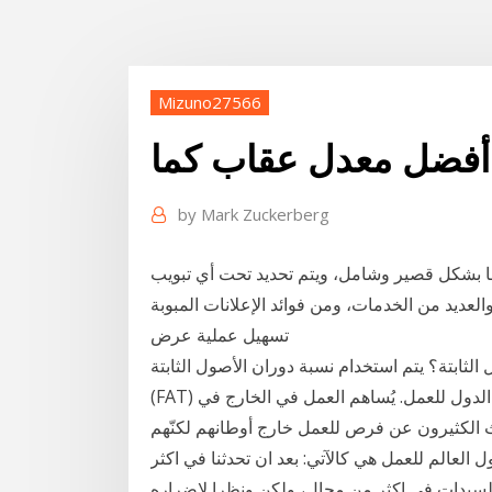
Mizuno27566
أفضل معدل عقاب كما
by
Mark Zuckerberg
ها بشكل قصير وشامل، ويتم تحديد تحت أي تبويب
لعديد من الخدمات، ومن فوائد الإعلانات المبوبة
تسهيل عملية عرض
تم استخدام نسبة دوران الأصول الثابتة(Fixed Asset Turnover Ratio)
(FAT) بشكل عام من قِبل المُحلّلين لقياس أداء التشغيل. أفضل الدول للعمل. يُساهم العمل في الخارج في
ث الكثيرون عن فرص للعمل خارج أوطانهم لكنّهم
 العالم للعمل هي كالآتي: بعد ان تحدثنا في اكثر
يدات في اكثر من مجال، ولكن ونظرا لاضراره