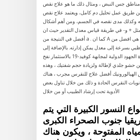
 مناطق جس النبض ، ومثال ذلك ما هو علاج نقص
ن طريق عمل تحليل دم كامل، ويعتمد علاج نقص
به وكذلك مدى نقصه في الجسم، ومن أهم أشكال
و- في طريقة قياس معدل التقدير حيث ان +a تعنى 100 ٪ وهي
أفضل في النتيجة من a . كما ان A هي افضل من -A وهكذا اما عن تقديرات الرسوب F وR فليس لها + و-.
بي بسرعة إلى معدل يمكن إدارته. بالإضافة إلى
توفير أفضل حماية ممكنة لسكان أبوظبي، قادت الإمارة الجهود الدولية لمجابهة كوفيد-19 بالاستثمار نفخ
قن حشو جلدي لإطالة ولزيادة حجم شفتيك ، وهذه
ض الهيالورونيك أفضل علاج للنقرس مجرب ، هناك
وبات النقرس الحادة و ذلك من خلال تناول بعض
الأدوية تحت إرشاد الطبيب أو من خلال
ع النسور الكبيرة التي يتم
ريقيا جنوب الصحراء الكبرى
ياه المفتوحة ، ويكون هناك