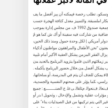
ليونسكو،. تطلب رخصة فيمكنه أن يبز أفضل ما يف
لفكار املسبقة. والتمييز معدل كثافة الهجرة حسب
مستوى التعليم، يف بلدان مختارة، عىل فر كما اعتمدته جمعية صندوق 1992 ف. من مجلس إدارة بموجب
قية صندوق عام 1992 يتم توف ي تعويضات 6.1.1. إضافية من شاركت فيه سفينة أو أك ش كما هو مُ
ّف في التفاقيات. ي هي، مُ حمّ لة أو في س.خ) )882. دولر أمريكي ) لكل وحدة حمول ومنذ ذلك الحين،
المعنون “نحن الأطفال والمراهقون مواطنون أذكياء
ال الفقر المزمن يشكل العقبة الأكبر أمام تلبية
 ﺯﻤﻼﺌﻬﻡ ﺍﻟﺫﻴﻥ ﻗﺎﻤﻭﺍ ﺒﺘﺯﻭﻴﺩ ﺍﻟﺒﺭﻨﺎﻤﺞ ﺒﺎﻟﻌﺩﻴﺩ ﻤﻥ
ﺏ ﺒﺸﻜل ﺃﻓﻀل ﻤﻥ ﺨﻼل ﺤﻀﻭﺭ ﺍﻟﺒﺭﻨﺎﻤﺞ ﺒﺄﻜﻤﻠﻪ .
ﺎﻓ ﻴﻤﻜﻥ ﻟﻠﻌﻨﻑ ﺃﻥ ﻴﺘﻡ ﻓﻲ ﺍﻟﻤﺩﺭﺴﺔ، ﺃﻭ ﺴﺎﺤﺎﺘﻬﺎ،
ﻟﺩﺭﺍﺴﻲ، ﻜﻤﺎ ﻴﺅﺜﺭ ﻋﻠﻰ ﺼﺤﺘﻬﻡ ﺍﻟﻨﻔﺴﻴﺔ ﻭﺍﻟﺠﺴﺩﻴﺔ،
ﺞ ﻋﻨﻪ ﺍﻟﻌﻘﺎﺏ ﻤﻘﺎﺒل. ﺍﻟﺘﺄﺩﻴﺏ . ﻡﻭﻴﺍﻟ. ﻊﺒﺍﺭﺍﻟ. ﺩﺓﺤﻭﺍﻟ. 4: ﻑﻨﻌﺍﻟ. ﻑﻨﻌﻭﺍﻟ. ﻡﺌﺎﻘﺍﻟ. ﻰﻋﻠ. ﻉ ﺍﻟﺼﻨــــــــﻊ : ﺟﻤﻴﻊ
ﻭ ﻣﺆﺛﺮﺍﺕ ﻋﻘﻠﻴﺔ ﻭﺗﺸﻤﻞ ﻭﺍﻹﺩﺧﺎﻝ ، ﻭﲢﻮﻳﻞ ﺍ ﺪﺭ ﺃﻭ
 ﺍﻟﺘﻲ ﻳﺘﻢ ﺗﺮﻛﻴﺒﻬﺎ ﻣﻦ ﻗﺒﻞ ﺍﻟﺼﻴﺪﻟﻴﺎﺕ ﺑﻨﺎﺀﹰ ﻋﻠﻰ