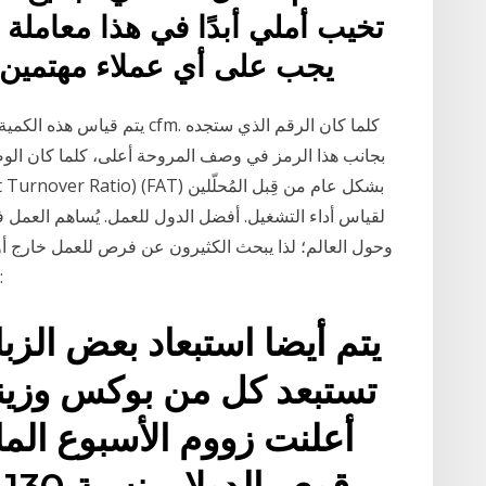
تخيب أملي أبدًا في هذا معاملة ل
يجب على أي عملاء مهتمين
يتم قياس هذه الكمية بوحدة القد
بجانب هذا الرمز في وصف المروحة أعلى، كلما كان الوضع
لقياس أداء التشغيل. أفضل الدول للعمل. يُساهم العمل 
وحول العالم؛ لذا يبحث الكثيرون عن فرص للعمل خارج أوط
ويُشار إلى أنّ أفضل دول العالم للعمل هي كالآتي:
يتم أيضا استبعاد بعض الزب
تستبعد كل من بوكس وزيند
أعلنت زووم الأسبوع ال
قوي بالدولار بنسبة 130 في المائة لأكبر عملائها.