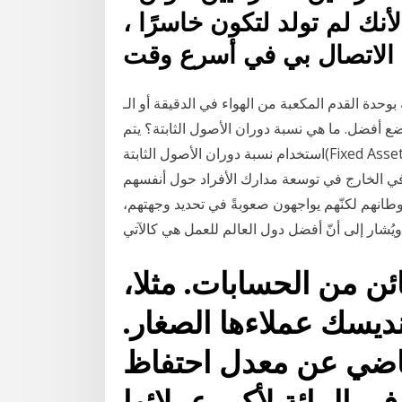
أنك لم تولد لتكون خاسرًا ،
 الاتصال بي في أسرع وقت
م المكعبة من الهواء في الدقيقة أو الـ cfm. كلما كان الرقم الذي ستجده
 أفضل. ما هي نسبة دوران الأصول الثابتة؟ يتم
استخدام نسبة دوران الأصول الثابتة(Fixed Asset Turnover Ratio) (FAT) بشكل عام من قِبل المُحلّلين
في الخارج في توسعة مدارك الأفراد حول أنفسهم
انهم لكنّهم يواجهون صعوبةً في تحديد وجهتهم،
ائن من الحسابات. مثلا،
يسك عملاءها الصغار.
ماضي عن معدل احتفاظ