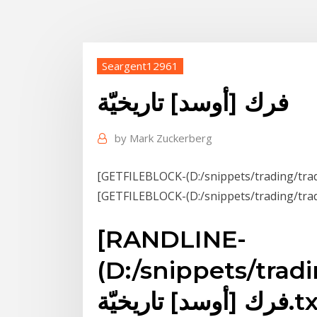
Seargent12961
فرك [أوسد] تاريخيّة
by
Mark Zuckerberg
[RANDLINE-
(D:/snippets/trad
ريخيّة.txt)]