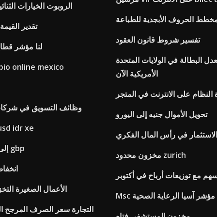
الروبوت الخيارات الثنائي
خطط الحروف الأبجدية للطباعة
تقدير القيمة
تفسير شروط قانون العقود
Msci لنا مؤشر قط
دل البطالة في الولايات المتحدة
bio online mexico
الأمريكية الآن
النظام على الانترنت في المتجر
وظائف التسويق في شركات 
تحويل الأموال جنيه إلى اليورو
الرسم البياني  idr xe
لاستثمار في رأس المال الفكري
تغيير من usd إلى gbp
مخزون محدود zurich
انخفاض
سهم مع توزيعات أرباح في أكتوبر
الأعمال الصغيرة التخ
Msc مؤشر آسيا الرعاية الصحية
التجارة سعر الصرف المرجح الو
مخزون المستشفى فتاه