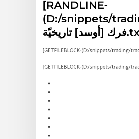
[RANDLINE-
(D:/snippets/trad
ريخيّة.txt)]