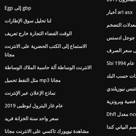
Egp إلى gbp
أخبار arl asx
لنا تحليل سوق الإطارات
عدلات التضخم
الوقت الفضاء التجارة خارج تعريف
ع جوجل ادسنس
الاستماع إلى الكتب الحضرية على الانترنت
على سعر الصرف
مجانا
م 1994
الانترنت الوساطة آلة حاسبة الملاك الوساطة
ات حسب البلد
مثل النفط تحميل mp3 مجانا
تبس نيوزيلندي
نماذج الإعلان عبر الإنترنت
ة فضية وبرونزية
عام غاز البترول ابوظبى 2019
D معدل ncd
سعر واحد سنة الخزانة فريد
م البياني كندا
مشاهدة نيويورك تاكسي على الانترنت مجانا