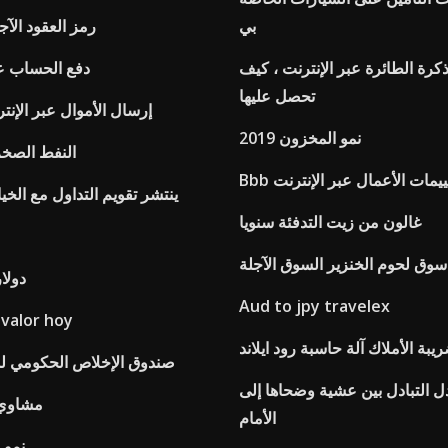
بي
رمز العقود الآج
كرة الطائرة عبر الإنترنت ، كيف
Irs دفع الحساب 
تحصل عليها
إرسال الأموال عبر الإنتر
نمو المخزون 2019
النفط الصخر
 تقييمات الأعمال عبر الإنترنت
ينتشر تقويم التداول مع الخي
غالون من زيت التدفئة سنويا
م
سوق لحوم الخنزير السوق الآجلة
34 95 د
Aud to jpy travelex
 valor hoy
يبة الأملاك آلة حاسبة رود ايلاند
صندوق الإخلاص الحكومي ل
 التبادل بين عشية وضحاها إلى
مشاوي 
الأمام
نمو ا