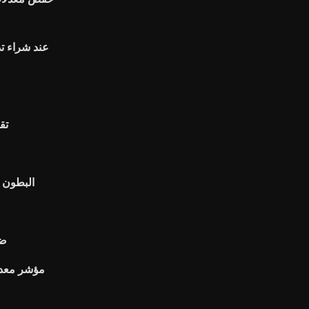
عند شراء تذ
Bbb
البطون 
ضر
مؤشر معدل