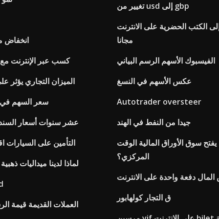
تغيير من usd إلى gbp
إلى الكتب الحضرية على الانترنت
مجانا
انخفاض م
الفيسبوك الأسهم الرسم البياني
كسب عبر الإنترنت م
عكس الأسهم في النسغ
الميزان التجاري يؤثر 
Autotrader oversteer
Sbi سعر السهم في عا
جيدا من النفط في الهند
عشر سنوات أسعار السند
فتح سوق الأوراق المالية الوقت
التأمين على السيارات اق
المركزي؟
لماذا لدينا ميداليات ذهبي
لمال دفعة واحدة على الانترنت
hfl
ق التجار كولهابور
العملات القديمة قيمة الرس
ن vif على الانترنت bilet al