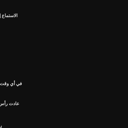
الاستماع 
في أي وقت ي
عادت رأس ا
مرسي